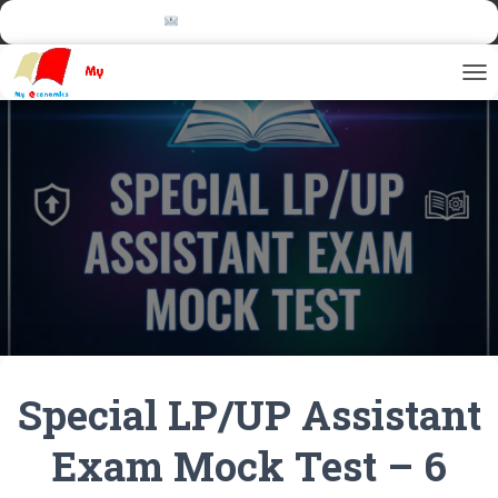
more@myeconomics.info
TOG
Special LP/UP Assistant
Exam Mock Test – 6